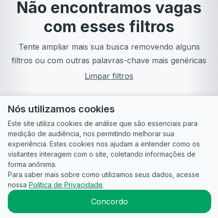
Não encontramos vagas
com esses filtros
Tente ampliar mais sua busca removendo alguns
filtros ou com outras palavras-chave mais genéricas
Limpar filtros
Nós utilizamos cookies
Este site utiliza cookies de análise que são essenciais para
medição de audiência, nos permitindo melhorar sua
experiência. Estes cookies nos ajudam a entender como os
visitantes interagem com o site, coletando informações de
forma anônima.
Para saber mais sobre como utilizamos seus dados, acesse
Guia do
Para
Política de
Termos
ATS
nossa
Política de Privacidade
.
Candidato
empresas
Privacidade
de uso
©
2026
CandidataAI
Concordo