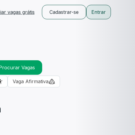
ar vagas grátis
Cadastrar-se
Entrar
Procurar Vagas
Vaga Afirmativa
m