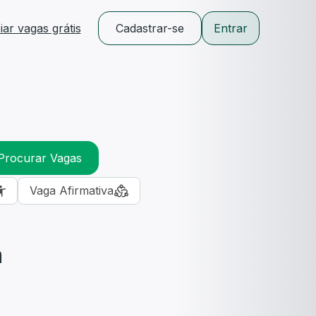
ar vagas grátis
Cadastrar-se
Entrar
Procurar Vagas
Vaga Afirmativa
m