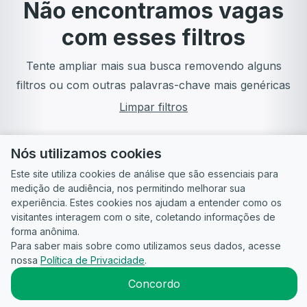
Não encontramos vagas
com esses filtros
Tente ampliar mais sua busca removendo alguns
filtros ou com outras palavras-chave mais genéricas
Limpar filtros
Nós utilizamos cookies
Este site utiliza cookies de análise que são essenciais para
medição de audiência, nos permitindo melhorar sua
experiência. Estes cookies nos ajudam a entender como os
visitantes interagem com o site, coletando informações de
forma anônima.
Para saber mais sobre como utilizamos seus dados, acesse
Guia do
Para
Política de
Termos
ATS
nossa
Política de Privacidade
.
Candidato
empresas
Privacidade
de uso
©
2026
CandidataAI
Concordo