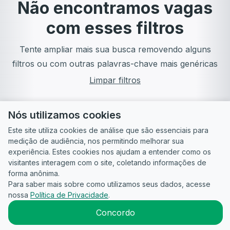
Não encontramos vagas
com esses filtros
Tente ampliar mais sua busca removendo alguns
filtros ou com outras palavras-chave mais genéricas
Limpar filtros
Nós utilizamos cookies
Este site utiliza cookies de análise que são essenciais para
medição de audiência, nos permitindo melhorar sua
experiência. Estes cookies nos ajudam a entender como os
visitantes interagem com o site, coletando informações de
forma anônima.
Para saber mais sobre como utilizamos seus dados, acesse
Guia do
Para
Política de
Termos
ATS
nossa
Política de Privacidade
.
Candidato
empresas
Privacidade
de uso
©
2026
CandidataAI
Concordo