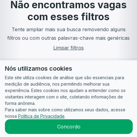
Não encontramos vagas
com esses filtros
Tente ampliar mais sua busca removendo alguns
filtros ou com outras palavras-chave mais genéricas
Limpar filtros
Nós utilizamos cookies
Este site utiliza cookies de análise que são essenciais para
medição de audiência, nos permitindo melhorar sua
experiência. Estes cookies nos ajudam a entender como os
visitantes interagem com o site, coletando informações de
forma anônima.
Para saber mais sobre como utilizamos seus dados, acesse
Guia do
Para
Política de
Termos
ATS
nossa
Política de Privacidade
.
Candidato
empresas
Privacidade
de uso
©
2026
CandidataAI
Concordo