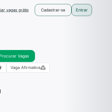
ar vagas grátis
Cadastrar-se
Entrar
Procurar Vagas
Vaga Afirmativa
m