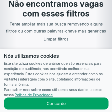
Não encontramos vagas
com esses filtros
Tente ampliar mais sua busca removendo alguns
filtros ou com outras palavras-chave mais genéricas
Limpar filtros
Nós utilizamos cookies
Este site utiliza cookies de análise que são essenciais para
medição de audiência, nos permitindo melhorar sua
experiência. Estes cookies nos ajudam a entender como os
visitantes interagem com o site, coletando informações de
forma anônima.
Para saber mais sobre como utilizamos seus dados, acesse
Guia do
Para
Política de
Termos
ATS
nossa
Política de Privacidade
.
Candidato
empresas
Privacidade
de uso
©
2026
CandidataAI
Concordo