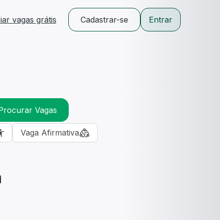
ar vagas grátis
Cadastrar-se
Entrar
Procurar Vagas
Vaga Afirmativa
m