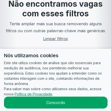
Não encontramos vagas
com esses filtros
Tente ampliar mais sua busca removendo alguns
filtros ou com outras palavras-chave mais genéricas
Limpar filtros
Nós utilizamos cookies
Este site utiliza cookies de análise que são essenciais para
medição de audiência, nos permitindo melhorar sua
experiência. Estes cookies nos ajudam a entender como os
visitantes interagem com o site, coletando informações de
forma anônima.
Para saber mais sobre como utilizamos seus dados, acesse
Guia do
Para
Política de
Termos
ATS
nossa
Política de Privacidade
.
Candidato
empresas
Privacidade
de uso
©
2026
CandidataAI
Concordo