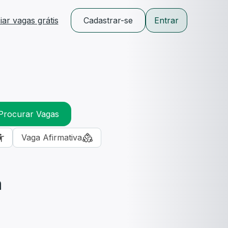
ar vagas grátis
Cadastrar-se
Entrar
Procurar Vagas
Vaga Afirmativa
m