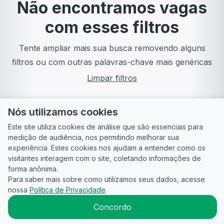
Não encontramos vagas
com esses filtros
Tente ampliar mais sua busca removendo alguns
filtros ou com outras palavras-chave mais genéricas
Limpar filtros
Nós utilizamos cookies
Este site utiliza cookies de análise que são essenciais para
medição de audiência, nos permitindo melhorar sua
experiência. Estes cookies nos ajudam a entender como os
visitantes interagem com o site, coletando informações de
forma anônima.
Para saber mais sobre como utilizamos seus dados, acesse
Guia do
Para
Política de
Termos
ATS
nossa
Política de Privacidade
.
Candidato
empresas
Privacidade
de uso
©
2026
CandidataAI
Concordo