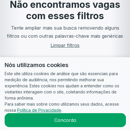
Não encontramos vagas
com esses filtros
Tente ampliar mais sua busca removendo alguns
filtros ou com outras palavras-chave mais genéricas
Limpar filtros
Nós utilizamos cookies
Este site utiliza cookies de análise que são essenciais para
medição de audiência, nos permitindo melhorar sua
experiência. Estes cookies nos ajudam a entender como os
visitantes interagem com o site, coletando informações de
forma anônima.
Para saber mais sobre como utilizamos seus dados, acesse
Guia do
Para
Política de
Termos
ATS
nossa
Política de Privacidade
.
Candidato
empresas
Privacidade
de uso
©
2026
CandidataAI
Concordo