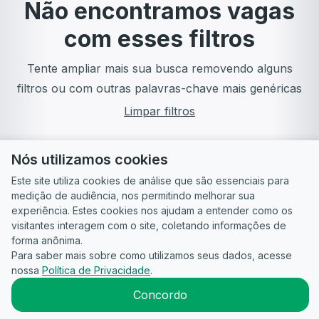
Não encontramos vagas
com esses filtros
Tente ampliar mais sua busca removendo alguns
filtros ou com outras palavras-chave mais genéricas
Limpar filtros
Nós utilizamos cookies
Este site utiliza cookies de análise que são essenciais para
medição de audiência, nos permitindo melhorar sua
experiência. Estes cookies nos ajudam a entender como os
visitantes interagem com o site, coletando informações de
forma anônima.
Para saber mais sobre como utilizamos seus dados, acesse
Guia do
Para
Política de
Termos
ATS
nossa
Política de Privacidade
.
Candidato
empresas
Privacidade
de uso
©
2026
CandidataAI
Concordo