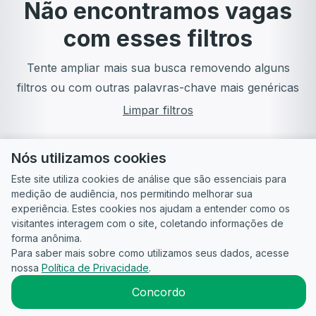
Não encontramos vagas
com esses filtros
Tente ampliar mais sua busca removendo alguns
filtros ou com outras palavras-chave mais genéricas
Limpar filtros
Nós utilizamos cookies
Este site utiliza cookies de análise que são essenciais para
medição de audiência, nos permitindo melhorar sua
experiência. Estes cookies nos ajudam a entender como os
visitantes interagem com o site, coletando informações de
forma anônima.
Para saber mais sobre como utilizamos seus dados, acesse
Guia do
Para
Política de
Termos
ATS
nossa
Política de Privacidade
.
Candidato
empresas
Privacidade
de uso
©
2026
CandidataAI
Concordo