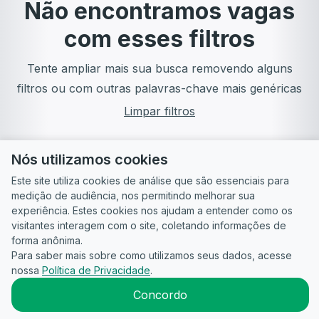
Não encontramos vagas
com esses filtros
Tente ampliar mais sua busca removendo alguns
filtros ou com outras palavras-chave mais genéricas
Limpar filtros
Nós utilizamos cookies
Este site utiliza cookies de análise que são essenciais para
medição de audiência, nos permitindo melhorar sua
experiência. Estes cookies nos ajudam a entender como os
visitantes interagem com o site, coletando informações de
forma anônima.
Para saber mais sobre como utilizamos seus dados, acesse
Guia do
Para
Política de
Termos
ATS
nossa
Política de Privacidade
.
Candidato
empresas
Privacidade
de uso
©
2026
CandidataAI
Concordo