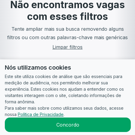
Não encontramos vagas
com esses filtros
Tente ampliar mais sua busca removendo alguns
filtros ou com outras palavras-chave mais genéricas
Limpar filtros
Nós utilizamos cookies
Este site utiliza cookies de análise que são essenciais para
medição de audiência, nos permitindo melhorar sua
experiência. Estes cookies nos ajudam a entender como os
visitantes interagem com o site, coletando informações de
forma anônima.
Para saber mais sobre como utilizamos seus dados, acesse
Guia do
Para
Política de
Termos
ATS
nossa
Política de Privacidade
.
Candidato
empresas
Privacidade
de uso
©
2026
CandidataAI
Concordo