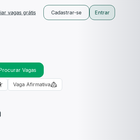
ar vagas grátis
Cadastrar-se
Entrar
Procurar Vagas
Vaga Afirmativa
m