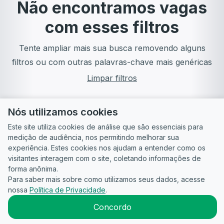
Não encontramos vagas
com esses filtros
Tente ampliar mais sua busca removendo alguns
filtros ou com outras palavras-chave mais genéricas
Limpar filtros
Nós utilizamos cookies
Este site utiliza cookies de análise que são essenciais para
medição de audiência, nos permitindo melhorar sua
experiência. Estes cookies nos ajudam a entender como os
visitantes interagem com o site, coletando informações de
forma anônima.
Para saber mais sobre como utilizamos seus dados, acesse
Guia do
Para
Política de
Termos
ATS
nossa
Política de Privacidade
.
Candidato
empresas
Privacidade
de uso
©
2026
CandidataAI
Concordo