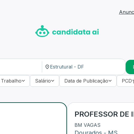
Anunci
 Trabalho
Salário
Data de Publicação
PCD
PROFESSOR DE 
BM VAGAS
Dourados
-
MS