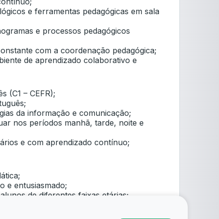
ontínuo;
ológicos e ferramentas pedagógicas em sala
nogramas e processos pedagógicos
onstante com a coordenação pedagógica;
biente de aprendizado colaborativo e
ês (C1 – CEFR);
tuguês;
ogias da informação e comunicação;
tuar nos períodos manhã, tarde, noite e
rios e com aprendizado contínuo;
ática;
ivo e entusiasmado;
lunos de diferentes faixas etárias;
bilidade;
colaboração;