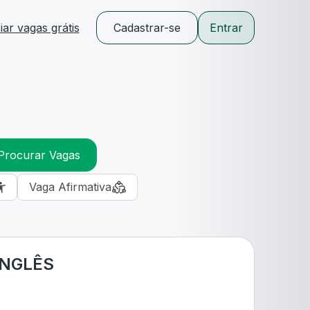
ar vagas grátis
Cadastrar-se
Entrar
Procurar Vagas
Vaga Afirmativa
INGLÊS