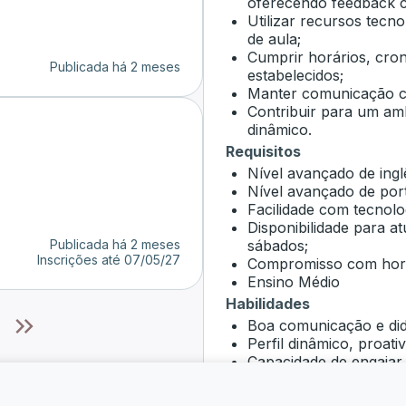
oferecendo feedback c
Utilizar recursos tecn
de aula;
Cumprir horários, cro
Publicada há 2 meses
estabelecidos;
Manter comunicação c
Contribuir para um am
dinâmico.
Requisitos
Nível avançado de ingl
Nível avançado de por
Facilidade com tecnol
Disponibilidade para a
Publicada há 2 meses
sábados;
Inscrições até
07/05/27
Compromisso com horá
Ensino Médio
Habilidades
Boa comunicação e did
Perfil dinâmico, proat
Capacidade de engajar a
Organização e responsa
Trabalho em equipe e 