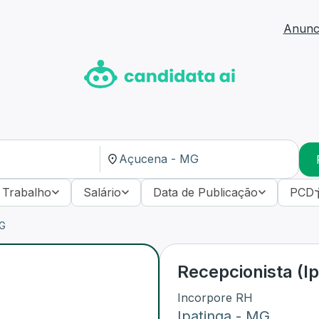
Anunci
 Trabalho
Salário
Data de Publicação
PCD
MG
Recepcionista (Ip
Incorpore RH
Ipatinga
-
MG