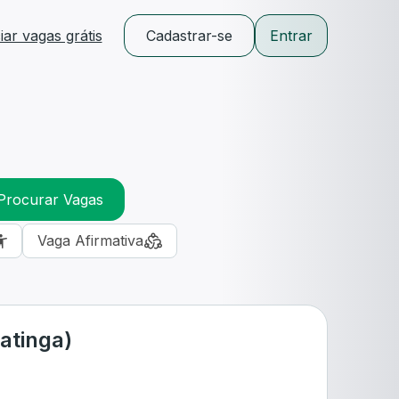
ar vagas grátis
Cadastrar-se
Entrar
Procurar Vagas
Vaga Afirmativa
atinga)