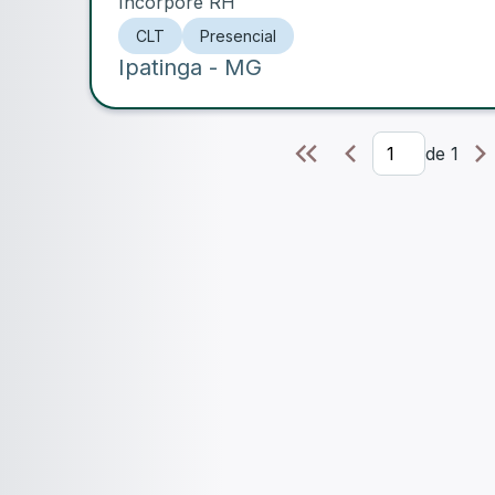
Incorpore RH
CLT
Presencial
Ipatinga
- MG
de
1