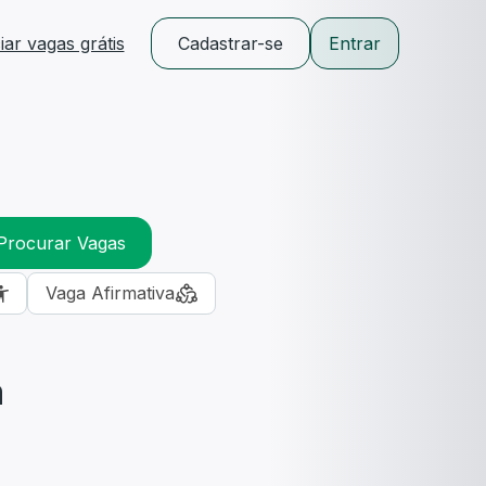
ar vagas grátis
Cadastrar-se
Entrar
Procurar Vagas
Vaga Afirmativa
m