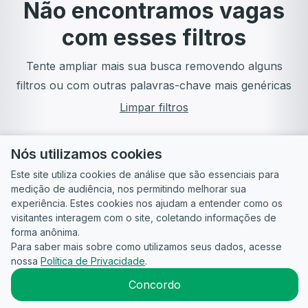
Não encontramos vagas
com esses filtros
Tente ampliar mais sua busca removendo alguns
filtros ou com outras palavras-chave mais genéricas
Limpar filtros
Nós utilizamos cookies
Este site utiliza cookies de análise que são essenciais para
medição de audiência, nos permitindo melhorar sua
experiência. Estes cookies nos ajudam a entender como os
visitantes interagem com o site, coletando informações de
forma anônima.
Para saber mais sobre como utilizamos seus dados, acesse
Guia do
Para
Política de
Termos
ATS
nossa
Política de Privacidade
.
Candidato
empresas
Privacidade
de uso
©
2026
CandidataAI
Concordo