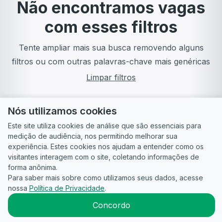
Não encontramos vagas
com esses filtros
Tente ampliar mais sua busca removendo alguns
filtros ou com outras palavras-chave mais genéricas
Limpar filtros
Nós utilizamos cookies
Este site utiliza cookies de análise que são essenciais para
medição de audiência, nos permitindo melhorar sua
experiência. Estes cookies nos ajudam a entender como os
visitantes interagem com o site, coletando informações de
forma anônima.
Para saber mais sobre como utilizamos seus dados, acesse
Guia do
Para
Política de
Termos
ATS
nossa
Política de Privacidade
.
Candidato
empresas
Privacidade
de uso
©
2026
CandidataAI
Concordo