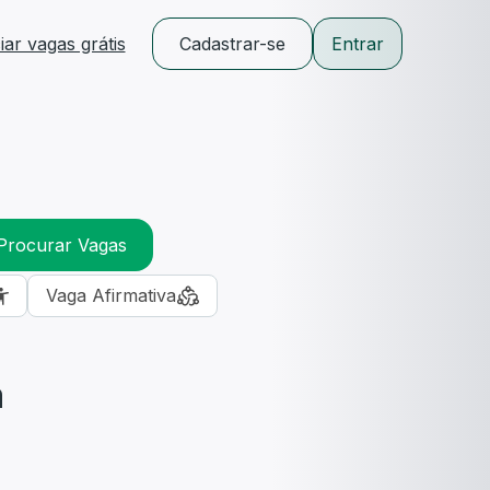
ar vagas grátis
Cadastrar-se
Entrar
Procurar Vagas
Vaga Afirmativa
m