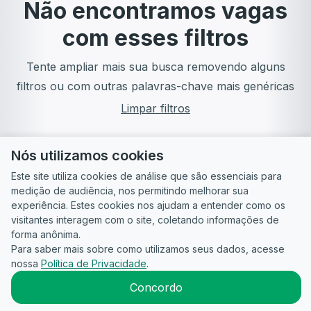
Não encontramos vagas
com esses filtros
Tente ampliar mais sua busca removendo alguns
filtros ou com outras palavras-chave mais genéricas
Limpar filtros
Nós utilizamos cookies
Este site utiliza cookies de análise que são essenciais para
medição de audiência, nos permitindo melhorar sua
experiência. Estes cookies nos ajudam a entender como os
visitantes interagem com o site, coletando informações de
forma anônima.
Para saber mais sobre como utilizamos seus dados, acesse
Guia do
Para
Política de
Termos
ATS
nossa
Política de Privacidade
.
Candidato
empresas
Privacidade
de uso
©
2026
CandidataAI
Concordo