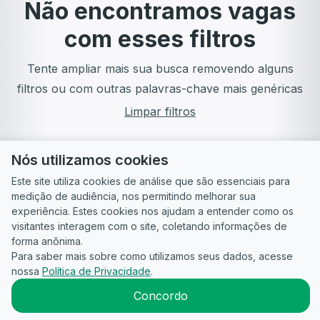
Não encontramos vagas
com esses filtros
Tente ampliar mais sua busca removendo alguns
filtros ou com outras palavras-chave mais genéricas
Limpar filtros
Nós utilizamos cookies
Este site utiliza cookies de análise que são essenciais para
medição de audiência, nos permitindo melhorar sua
experiência. Estes cookies nos ajudam a entender como os
visitantes interagem com o site, coletando informações de
forma anônima.
Para saber mais sobre como utilizamos seus dados, acesse
Guia do
Para
Política de
Termos
ATS
nossa
Política de Privacidade
.
Candidato
empresas
Privacidade
de uso
©
2026
CandidataAI
Concordo