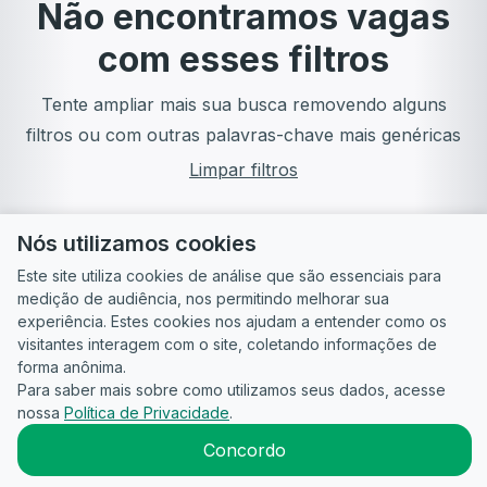
Não encontramos vagas
com esses filtros
Tente ampliar mais sua busca removendo alguns
filtros ou com outras palavras-chave mais genéricas
Limpar filtros
Nós utilizamos cookies
Este site utiliza cookies de análise que são essenciais para
medição de audiência, nos permitindo melhorar sua
experiência. Estes cookies nos ajudam a entender como os
visitantes interagem com o site, coletando informações de
forma anônima.
Para saber mais sobre como utilizamos seus dados, acesse
Guia do
Para
Política de
Termos
ATS
nossa
Política de Privacidade
.
Candidato
empresas
Privacidade
de uso
©
2026
CandidataAI
Concordo