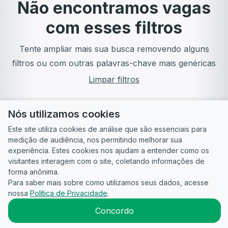
Não encontramos vagas
com esses filtros
Tente ampliar mais sua busca removendo alguns
filtros ou com outras palavras-chave mais genéricas
Limpar filtros
Nós utilizamos cookies
Este site utiliza cookies de análise que são essenciais para
medição de audiência, nos permitindo melhorar sua
experiência. Estes cookies nos ajudam a entender como os
visitantes interagem com o site, coletando informações de
forma anônima.
Para saber mais sobre como utilizamos seus dados, acesse
Guia do
Para
Política de
Termos
ATS
nossa
Política de Privacidade
.
Candidato
empresas
Privacidade
de uso
©
2026
CandidataAI
Concordo