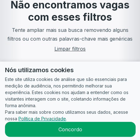
Não encontramos vagas
com esses filtros
Tente ampliar mais sua busca removendo alguns
filtros ou com outras palavras-chave mais genéricas
Limpar filtros
Nós utilizamos cookies
Este site utiliza cookies de análise que são essenciais para
medição de audiência, nos permitindo melhorar sua
experiência. Estes cookies nos ajudam a entender como os
visitantes interagem com o site, coletando informações de
forma anônima.
Para saber mais sobre como utilizamos seus dados, acesse
Guia do
Para
Política de
Termos
ATS
nossa
Política de Privacidade
.
Candidato
empresas
Privacidade
de uso
©
2026
CandidataAI
Concordo