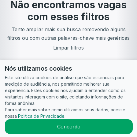
Não encontramos vagas
com esses filtros
Tente ampliar mais sua busca removendo alguns
filtros ou com outras palavras-chave mais genéricas
Limpar filtros
Nós utilizamos cookies
Este site utiliza cookies de análise que são essenciais para
medição de audiência, nos permitindo melhorar sua
experiência. Estes cookies nos ajudam a entender como os
visitantes interagem com o site, coletando informações de
forma anônima.
Para saber mais sobre como utilizamos seus dados, acesse
Guia do
Para
Política de
Termos
ATS
nossa
Política de Privacidade
.
Candidato
empresas
Privacidade
de uso
©
2026
CandidataAI
Concordo