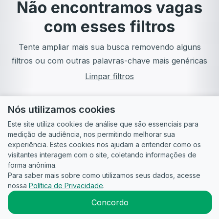
Não encontramos vagas
com esses filtros
Tente ampliar mais sua busca removendo alguns
filtros ou com outras palavras-chave mais genéricas
Limpar filtros
Nós utilizamos cookies
Este site utiliza cookies de análise que são essenciais para
medição de audiência, nos permitindo melhorar sua
experiência. Estes cookies nos ajudam a entender como os
visitantes interagem com o site, coletando informações de
forma anônima.
Para saber mais sobre como utilizamos seus dados, acesse
Guia do
Para
Política de
Termos
ATS
nossa
Política de Privacidade
.
Candidato
empresas
Privacidade
de uso
©
2026
CandidataAI
Concordo