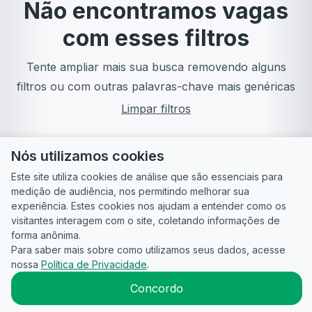
Não encontramos vagas
com esses filtros
Tente ampliar mais sua busca removendo alguns
filtros ou com outras palavras-chave mais genéricas
Limpar filtros
Nós utilizamos cookies
Este site utiliza cookies de análise que são essenciais para
medição de audiência, nos permitindo melhorar sua
experiência. Estes cookies nos ajudam a entender como os
visitantes interagem com o site, coletando informações de
forma anônima.
Para saber mais sobre como utilizamos seus dados, acesse
Guia do
Para
Política de
Termos
ATS
nossa
Política de Privacidade
.
Candidato
empresas
Privacidade
de uso
©
2026
CandidataAI
Concordo