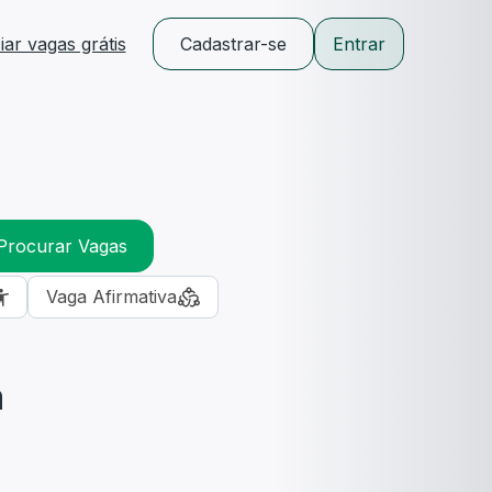
ar vagas grátis
Cadastrar-se
Entrar
Procurar Vagas
Vaga Afirmativa
m