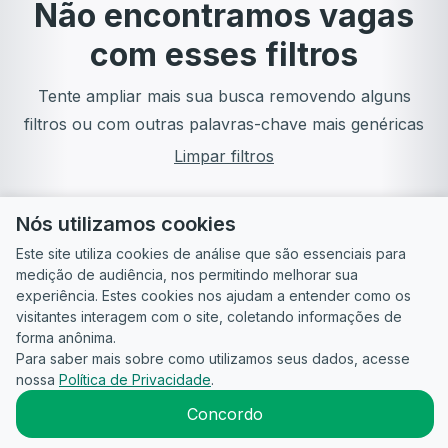
Não encontramos vagas
com esses filtros
Tente ampliar mais sua busca removendo alguns
filtros ou com outras palavras-chave mais genéricas
Limpar filtros
Nós utilizamos cookies
Este site utiliza cookies de análise que são essenciais para
medição de audiência, nos permitindo melhorar sua
experiência. Estes cookies nos ajudam a entender como os
visitantes interagem com o site, coletando informações de
forma anônima.
Para saber mais sobre como utilizamos seus dados, acesse
Guia do
Para
Política de
Termos
ATS
nossa
Política de Privacidade
.
Candidato
empresas
Privacidade
de uso
©
2026
CandidataAI
Concordo