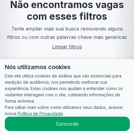
Não encontramos vagas
com esses filtros
Tente ampliar mais sua busca removendo alguns
filtros ou com outras palavras-chave mais genéricas
Limpar filtros
Nós utilizamos cookies
Este site utiliza cookies de análise que são essenciais para
medição de audiência, nos permitindo melhorar sua
experiência. Estes cookies nos ajudam a entender como os
visitantes interagem com o site, coletando informações de
forma anônima.
Para saber mais sobre como utilizamos seus dados, acesse
Guia do
Para
Política de
Termos
ATS
nossa
Política de Privacidade
.
Candidato
empresas
Privacidade
de uso
©
2026
CandidataAI
Concordo