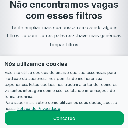
Não encontramos vagas
com esses filtros
Tente ampliar mais sua busca removendo alguns
filtros ou com outras palavras-chave mais genéricas
Limpar filtros
Nós utilizamos cookies
Este site utiliza cookies de análise que são essenciais para
medição de audiência, nos permitindo melhorar sua
experiência. Estes cookies nos ajudam a entender como os
visitantes interagem com o site, coletando informações de
forma anônima.
Para saber mais sobre como utilizamos seus dados, acesse
Guia do
Para
Política de
Termos
ATS
nossa
Política de Privacidade
.
Candidato
empresas
Privacidade
de uso
©
2026
CandidataAI
Concordo