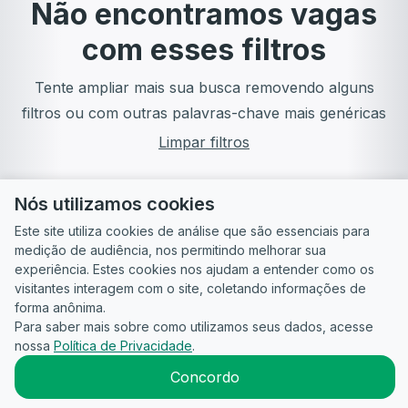
Não encontramos vagas
com esses filtros
Tente ampliar mais sua busca removendo alguns
filtros ou com outras palavras-chave mais genéricas
Limpar filtros
Nós utilizamos cookies
Este site utiliza cookies de análise que são essenciais para
medição de audiência, nos permitindo melhorar sua
experiência. Estes cookies nos ajudam a entender como os
visitantes interagem com o site, coletando informações de
forma anônima.
Para saber mais sobre como utilizamos seus dados, acesse
Guia do
Para
Política de
Termos
ATS
nossa
Política de Privacidade
.
Candidato
empresas
Privacidade
de uso
©
2026
CandidataAI
Concordo