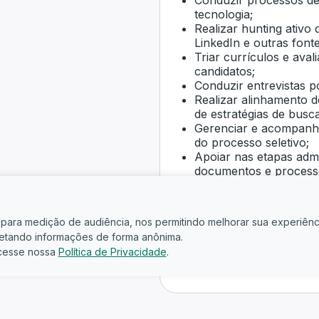
Conduzir processos de
tecnologia;
Realizar hunting ativo
LinkedIn e outras font
Triar currículos e ava
candidatos;
Conduzir entrevistas p
Realizar alinhamento d
de estratégias de busca
Gerenciar e acompanha
do processo seletivo;
Apoiar nas etapas admi
documentos e process
Garantir uma comunica
candidatos;
Requisitos:
is para medição de audiência, nos permitindo melhorar sua experiênc
Experiência inicial co
oletando informações de forma anônima.
com vagas de tecnolog
cesse nossa
Política de Privacidade
.
Conhecimento em huntin
plataformas de busca d
Boa comunicação, orga
Interesse em aprender