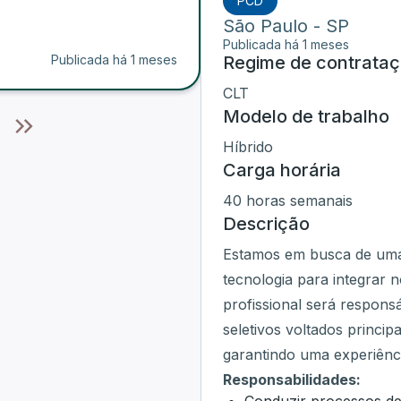
PCD
São Paulo
-
SP
Publicada há 1 meses
Publicada há 1 meses
Regime de contrata
CLT
Modelo de trabalho
Híbrido
Carga horária
40 horas semanais
Descrição
Estamos em busca de uma
tecnologia para integrar 
profissional será respons
seletivos voltados princi
garantindo uma experiênci
Responsabilidades: