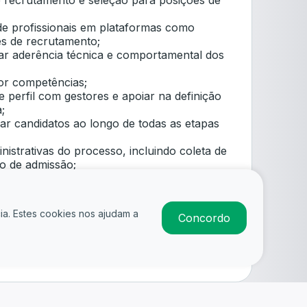
 recrutamento e seleção para posições de
 de profissionais em plataformas como
es de recrutamento;
liar aderência técnica e comportamental dos
or competências;
e perfil com gestores e apoiar na definição
;
r candidatos ao longo de todas as etapas
nistrativas do processo, incluindo coleta de
o de admissão;
ção clara e uma boa experiência para os
ia. Estes cookies nos ajudam a
Concordo
m recrutamento e seleção, preferencialmente
ia;
Candidatar-se
g e utilização de LinkedIn ou outras
e talentos;
nização e proatividade;
 sobre perfis técnicos e mercado de