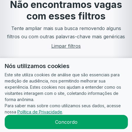
Não encontramos vagas
com esses filtros
Tente ampliar mais sua busca removendo alguns
filtros ou com outras palavras-chave mais genéricas
Limpar filtros
Nós utilizamos cookies
Este site utiliza cookies de análise que são essenciais para
medição de audiência, nos permitindo melhorar sua
experiência. Estes cookies nos ajudam a entender como os
visitantes interagem com o site, coletando informações de
forma anônima.
Para saber mais sobre como utilizamos seus dados, acesse
Guia do
Para
Política de
Termos
ATS
nossa
Política de Privacidade
.
Candidato
empresas
Privacidade
de uso
©
2026
CandidataAI
Concordo