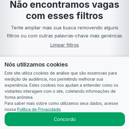
Não encontramos vagas
com esses filtros
Tente ampliar mais sua busca removendo alguns
filtros ou com outras palavras-chave mais genéricas
Limpar filtros
Nós utilizamos cookies
Este site utiliza cookies de análise que são essenciais para
medição de audiência, nos permitindo melhorar sua
experiência. Estes cookies nos ajudam a entender como os
visitantes interagem com o site, coletando informações de
forma anônima.
Para saber mais sobre como utilizamos seus dados, acesse
Guia do
Para
Política de
Termos
ATS
nossa
Política de Privacidade
.
Candidato
empresas
Privacidade
de uso
©
2026
CandidataAI
Concordo