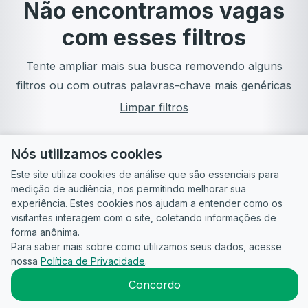
Não encontramos vagas
com esses filtros
Tente ampliar mais sua busca removendo alguns
filtros ou com outras palavras-chave mais genéricas
Limpar filtros
Nós utilizamos cookies
Este site utiliza cookies de análise que são essenciais para
medição de audiência, nos permitindo melhorar sua
experiência. Estes cookies nos ajudam a entender como os
visitantes interagem com o site, coletando informações de
forma anônima.
Para saber mais sobre como utilizamos seus dados, acesse
Guia do
Para
Política de
Termos
ATS
nossa
Política de Privacidade
.
Candidato
empresas
Privacidade
de uso
©
2026
CandidataAI
Concordo