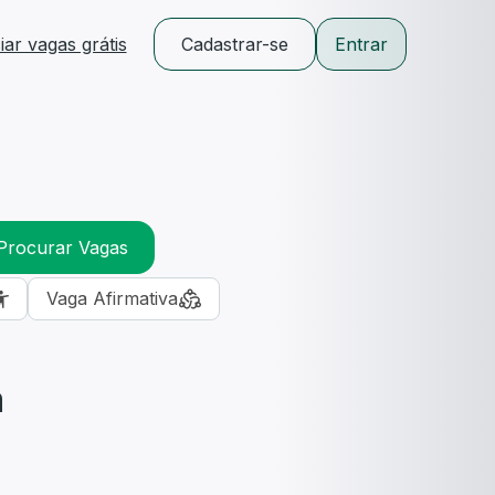
ar vagas grátis
Cadastrar-se
Entrar
Procurar Vagas
Vaga Afirmativa
m