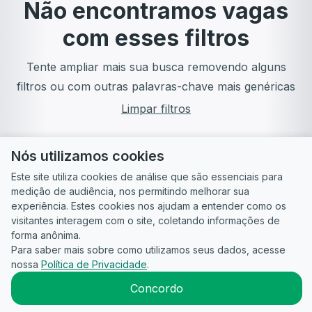
Não encontramos vagas
com esses filtros
Tente ampliar mais sua busca removendo alguns
filtros ou com outras palavras-chave mais genéricas
Limpar filtros
Nós utilizamos cookies
Este site utiliza cookies de análise que são essenciais para
medição de audiência, nos permitindo melhorar sua
experiência. Estes cookies nos ajudam a entender como os
visitantes interagem com o site, coletando informações de
forma anônima.
Para saber mais sobre como utilizamos seus dados, acesse
Guia do
Para
Política de
Termos
ATS
nossa
Política de Privacidade
.
Candidato
empresas
Privacidade
de uso
©
2026
CandidataAI
Concordo