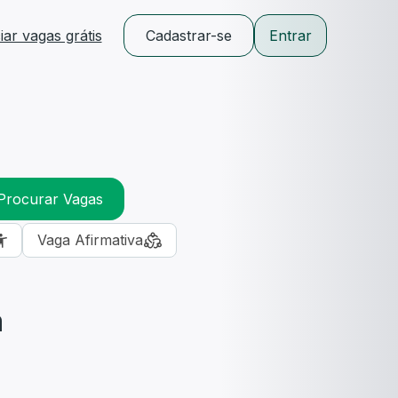
ar vagas grátis
Cadastrar-se
Entrar
Procurar Vagas
Vaga Afirmativa
m