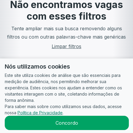
Não encontramos vagas
com esses filtros
Tente ampliar mais sua busca removendo alguns
filtros ou com outras palavras-chave mais genéricas
Limpar filtros
Nós utilizamos cookies
Este site utiliza cookies de análise que são essenciais para
medição de audiência, nos permitindo melhorar sua
experiência. Estes cookies nos ajudam a entender como os
visitantes interagem com o site, coletando informações de
forma anônima.
Para saber mais sobre como utilizamos seus dados, acesse
Guia do
Para
Política de
Termos
ATS
nossa
Política de Privacidade
.
Candidato
empresas
Privacidade
de uso
©
2026
CandidataAI
Concordo