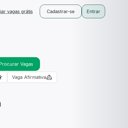
ar vagas grátis
Cadastrar-se
Entrar
Procurar Vagas
Vaga Afirmativa
m