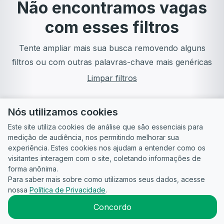
Não encontramos vagas
com esses filtros
Tente ampliar mais sua busca removendo alguns
filtros ou com outras palavras-chave mais genéricas
Limpar filtros
Nós utilizamos cookies
Este site utiliza cookies de análise que são essenciais para
medição de audiência, nos permitindo melhorar sua
experiência. Estes cookies nos ajudam a entender como os
visitantes interagem com o site, coletando informações de
forma anônima.
Para saber mais sobre como utilizamos seus dados, acesse
Guia do
Para
Política de
Termos
ATS
nossa
Política de Privacidade
.
Candidato
empresas
Privacidade
de uso
©
2026
CandidataAI
Concordo