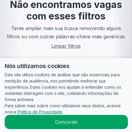
Não encontramos vagas
com esses filtros
Tente ampliar mais sua busca removendo alguns
filtros ou com outras palavras-chave mais genéricas
Limpar filtros
Nós utilizamos cookies
Este site utiliza cookies de análise que são essenciais para
medição de audiência, nos permitindo melhorar sua
experiência. Estes cookies nos ajudam a entender como os
visitantes interagem com o site, coletando informações de
forma anônima.
Para saber mais sobre como utilizamos seus dados, acesse
Guia do
Para
Política de
Termos
ATS
nossa
Política de Privacidade
.
Candidato
empresas
Privacidade
de uso
©
2026
CandidataAI
Concordo