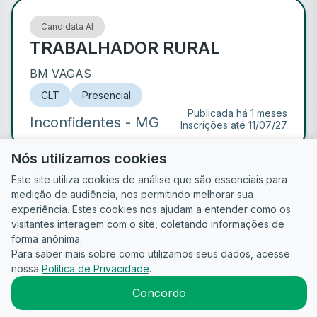
Candidata AI
TRABALHADOR RURAL
BM VAGAS
CLT
Presencial
Publicada há 1 meses
Inconfidentes
- MG
Inscrições até
11/07/27
Nós utilizamos cookies
de
1
Este site utiliza cookies de análise que são essenciais para
medição de audiência, nos permitindo melhorar sua
experiência. Estes cookies nos ajudam a entender como os
visitantes interagem com o site, coletando informações de
forma anônima.
Para saber mais sobre como utilizamos seus dados, acesse
Guia do
Para
Política de
Termos
ATS
nossa
Política de Privacidade
.
Candidato
empresas
Privacidade
de uso
©
2026
CandidataAI
Concordo